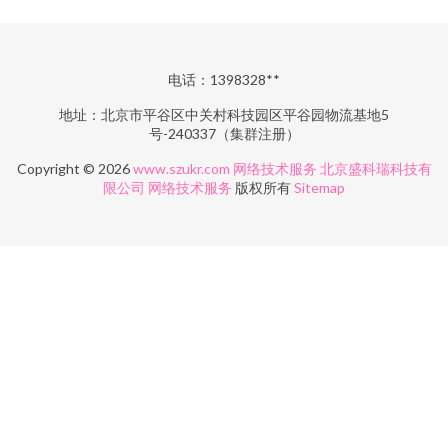
电话：1398328**
地址：北京市平谷区中关村科技园区平谷园物流基地5
号-240337（集群注册）
Copyright © 2026
www.szukr.com
网络技术服务
北京盛科瑞科技有
限公司
网络技术服务
版权所有
Sitemap