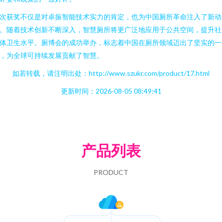
次获奖不仅是对卓振智能技术实力的肯定，也为中国厕所革命注入了新动
。随着技术创新不断深入，智慧厕所将更广泛地应用于公共空间，提升社
体卫生水平。厕博会的成功举办，标志着中国在厕所领域迈出了坚实的一
，为全球可持续发展贡献了智慧。
如若转载，请注明出处：http://www.szukr.com/product/17.html
更新时间：2026-08-05 08:49:41
产品列表
PRODUCT