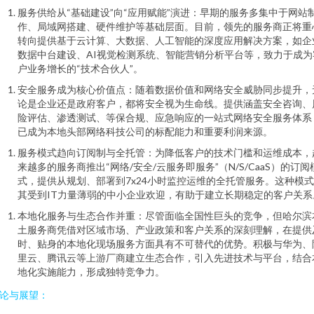
服务供给从“基础建设”向“应用赋能”演进：早期的服务多集中于网站
作、局域网搭建、硬件维护等基础层面。目前，领先的服务商正将重
转向提供基于云计算、大数据、人工智能的深度应用解决方案，如企
数据中台建设、AI视觉检测系统、智能营销分析平台等，致力于成为
户业务增长的“技术合伙人”。
安全服务成为核心价值点：随着数据价值和网络安全威胁同步提升，
论是企业还是政府客户，都将安全视为生命线。提供涵盖安全咨询、
险评估、渗透测试、等保合规、应急响应的一站式网络安全服务体系
已成为本地头部网络科技公司的标配能力和重要利润来源。
服务模式趋向订阅制与全托管：为降低客户的技术门槛和运维成本，
来越多的服务商推出“网络/安全/云服务即服务”（N/S/CaaS）的订阅
式，提供从规划、部署到7x24小时监控运维的全托管服务。这种模
其受到IT力量薄弱的中小企业欢迎，有助于建立长期稳定的客户关系
本地化服务与生态合作并重：尽管面临全国性巨头的竞争，但哈尔滨
土服务商凭借对区域市场、产业政策和客户关系的深刻理解，在提供
时、贴身的本地化现场服务方面具有不可替代的优势。积极与华为、
里云、腾讯云等上游厂商建立生态合作，引入先进技术与平台，结合
地化实施能力，形成独特竞争力。
论与展望：