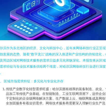
尔滨作为东北地区的经济、文化与科技中心，近年来网络科技行业正呈现
勃发展的态势。随着“数字龙江”战略的深入推进和产业结构的持续优化，
及周边区域对网络技术服务的需求日益多元化和纵深化。本报告将从区域
需求特征与专业技术服务供给两个维度，对哈尔滨网络科技行业进行深度
。
、 区域市场需求特征：多元化与专业化并存
传统产业数字化转型需求旺盛：哈尔滨拥有雄厚的装备制造、农业、
品加工等传统产业基础。在智能制造、工业互联网浪潮下，这些企业
于定制化的企业级网络解决方案、生产数据上云、物联网集成及网络
全加固服务有着迫切需求。网络技术服务商需要深入理解行业生产流